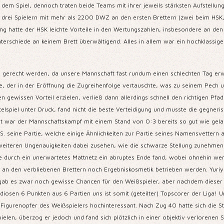
dem Spiel, dennoch traten beide Teams mit ihrer jeweils stärksten Aufstellun
zu drei Spielern mit mehr als 2200 DWZ an den ersten Brettern (zwei beim HSK,
ng hatte der HSK leichte Vorteile in den Wertungszahlen, insbesondere an den 
Unterschiede an keinem Brett überwältigend. Alles in allem war ein hochklas
 gerecht werden, da unsere Mannschaft fast rundum einen schlechten Tag erwis
rne, der in der Eröffnung die Zugreihenfolge vertauschte, was zu seinem Pech 
 gewissen Vorteil erzielen, verließ dann allerdings schnell den richtigen Pfa
lspiel unter Druck, fand nicht die beste Verteidigung und musste die gegneris
t war der Mannschaftskampf mit einem Stand von 0:3 bereits so gut wie gelau
 seine Partie, welche einige Ähnlichkeiten zur Partie seines Namensvettern an
weiteren Ungenauigkeiten dabei zusehen, wie die schwarze Stellung zunehmend
le durch ein unerwartetes Mattnetz ein abruptes Ende fand, wobei ohnehin we
n den verbliebenen Brettern noch Ergebniskosmetik betrieben werden. Yuriy, 
d gab es zwar noch gewisse Chancen für den Weißspieler, aber nachdem dieser i
iosen 6 Punkten aus 6 Partien uns ist somit (geteilter) Topscorer der Liga! U
Figurenopfer des Weißspielers hochinteressant. Nach Zug 40 hatte sich die S
len, überzog er jedoch und fand sich plötzlich in einer objektiv verlorenen S