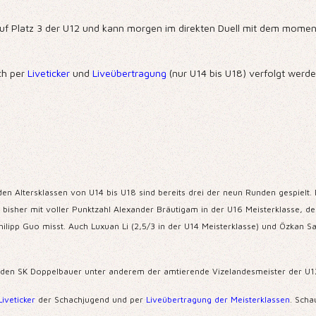
8 auf Platz 3 der U12 und kann morgen im direkten Duell mit dem mome
ich per
Liveticker
und
Liveübertragung
(nur U14 bis U18) verfolgt werd
den Altersklassen von U14 bis U18 sind bereits drei der neun Runden gespielt.
 bisher mit voller Punktzahl Alexander Bräutigam in der U16 Meisterklasse, de
hilipp Guo misst. Auch Luxuan Li (2,5/3 in der U14 Meisterklasse) und Özkan Sa
 den SK Doppelbauer unter anderem der amtierende Vizelandesmeister der U12,
Liveticker
der Schachjugend und per
Liveübertragung der Meisterklassen
. Scha