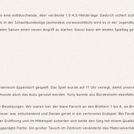
 eine enttäuschende, aber verdiente 1,5:4,5-Niederlage. Dadurch sichert sich
ls in der Schachbundesliga (zumindest voraussichtlich) wird es in der Jugend
chsten Saison einen neuen Angriff zu starten. Davor kann am letzten Spieltag 
hanneum Eppendorf gespielt. Das Spiel wurde auf 11 Uhr verlegt, damit unse
musste doch das Auto genutzt werden. Yuriy konnte aus Bordesholm ebenfalls
 Besetzungen. Wir waren hier der klare Favorit an den Brettern 1 bis 4, an Bre
ieser war entscheidend und Darian geriet in ein verlorenes Endspiel. Bei Faruk
er Eröffnung und im Mittelspiel sicherten sich beide den Sieg mit einem Qualit
ch geprägte Partie. Ein großer Tausch im Zentrum veränderte das Materialverh