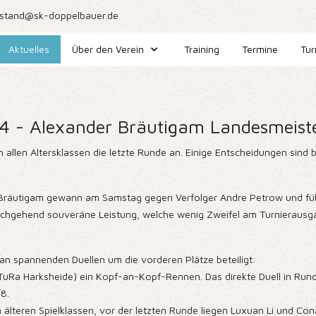
stand@sk-doppelbauer.de
Aktuelles
Über den Verein
Training
Termine
Tur
4 - Alexander Bräutigam Landesmeist
llen Altersklassen die letzte Runde an. Einige Entscheidungen sind b
er Bräutigam gewann am Samstag gegen Verfolger Andre Petrow und füh
st durchgehend souveräne Leistung, welche wenig Zweifel am Turnierau
an spannenden Duellen um die vorderen Plätze beteiligt:
(TuRa Harksheide) ein Kopf-an-Kopf-Rennen. Das direkte Duell in Rund
8.
n älteren Spielklassen, vor der letzten Runde liegen Luxuan Li und Co