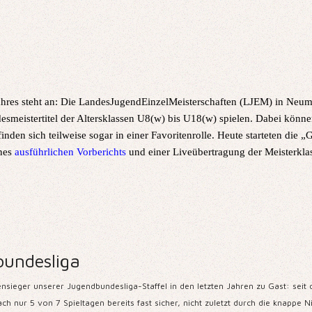
Jahres steht an: Die LandesJugendEinzelMeisterschaften (LJEM) in Neum
istertitel der Altersklassen U8(w) bis U18(w) spielen. Dabei können 
den sich teilweise sogar in einer Favoritenrolle. Heute starteten die 
ines
ausführlichen Vorberichts
und einer Liveübertragung der Meisterkla
bundesliga
er unserer Jugendbundesliga-Staffel in den letzten Jahren zu Gast: seit de
h nur 5 von 7 Spieltagen bereits fast sicher, nicht zuletzt durch die knappe