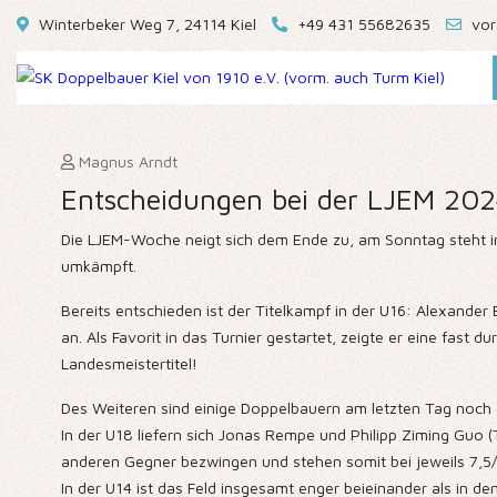
Winterbeker Weg 7, 24114 Kiel
+49 431 55682635
vor
Magnus Arndt
Entscheidungen bei der LJEM 202
Die LJEM-Woche neigt sich dem Ende zu, am Sonntag steht in a
umkämpft.
Bereits entschieden ist der Titelkampf in der U16: Alexand
an. Als Favorit in das Turnier gestartet, zeigte er eine fa
Landesmeistertitel!
Des Weiteren sind einige Doppelbauern am letzten Tag noch 
In der U18 liefern sich Jonas Rempe und Philipp Ziming Guo 
anderen Gegner bezwingen und stehen somit bei jeweils 7,5/
In der U14 ist das Feld insgesamt enger beieinander als in de