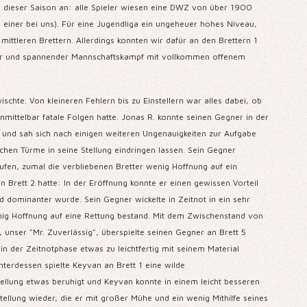
g dieser Saison an: alle Spieler wiesen eine DWZ von über 1900
 einer bei uns). Für eine Jugendliga ein ungeheuer hohes Niveau,
mittleren Brettern. Allerdings konnten wir dafür an den Brettern 1
siger und spannender Mannschaftskampf mit vollkommen offenem
chte. Von kleineren Fehlern bis zu Einstellern war alles dabei, ob
unmittelbar fatale Folgen hatte. Jonas R. konnte seinen Gegner in der
d und sah sich nach einigen weiteren Ungenauigkeiten zur Aufgabe
chen Türme in seine Stellung eindringen lassen. Sein Gegner
fen, zumal die verbliebenen Bretter wenig Hoffnung auf ein
 Brett 2 hatte: In der Eröffnung konnte er einen gewissen Vorteil
 dominanter wurde. Sein Gegner wickelte in Zeitnot in ein sehr
nig Hoffnung auf eine Rettung bestand. Mit dem Zwischenstand von
unser "Mr. Zuverlässig", überspielte seinen Gegner an Brett 5
n der Zeitnotphase etwas zu leichtfertig mit seinem Material
nterdessen spielte Keyvan an Brett 1 eine wilde
tellung etwas beruhigt und Keyvan konnte in einem leicht besseren
tellung wieder, die er mit großer Mühe und ein wenig Mithilfe seines