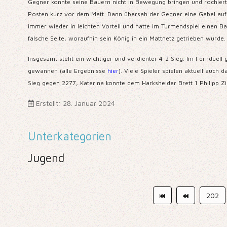
Gegner konnte seine Bauern nicht in Bewegung bringen und rochierte 
Posten kurz vor dem Matt. Dann übersah der Gegner eine Gabel auf 
immer wieder in leichten Vorteil und hatte im Turmendspiel einen B
falsche Seite, woraufhin sein König in ein Mattnetz getrieben wurde.
Insgesamt steht ein wichtiger und verdienter 4:2 Sieg. Im Fernduell
gewannen (alle Ergebnisse
hier
). Viele Spieler spielen aktuell auch 
Sieg gegen 2277, Katerina konnte dem Harksheider Brett 1 Philipp
Erstellt: 28. Januar 2024
Unterkategorien
Jugend
202