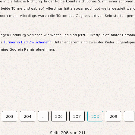
in die falsche Richtung. In der Folge konnte sich Jonas S. mit einer schönen 
beide Türme und gab auf. Allerdings hätte sogar noch gut weitergespielt werd
auern mehr. Allerdings waren die Türme des Gegners aktiver. Sein stellten ge
 gegen Hamburg verlieren wir weiter und sind jetzt 5 Brettpunkte hinter Hambu
das
Turnier in Bad Zwischenahn
. Unter anderem sind zwei der Kieler Jugendspie
 Ziming Guo ein Remis abnehmen.
203
204
...
206
207
208
209
...
Seite 208 von 211