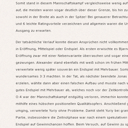
Somit stand in diesem Mannschaftskampf vergleichsweise wenig auf 
auf, die meisten waren sogar deutlich über dieser Grenze, bis hin 
sowohl in der Breite als auch in der Spitze! Bei genauerer Betrachtu
und 6 leichte Ratingvorteile verzeichnen und allgemein waren die 
Ausgang zu erwarten.
Der tatsächliche Verlauf konnte diesen Ansprüchen nicht vollkommen
in Eröffnung, Mittelspiel oder Endspiel. Als ersten erwischte es Bja
Eröffnung zwar mit einer Nebenvariante überraschen und sogar einen
gezwungen. Alexander stand ebenfalls mit weiß schon im frühen Mitte
verwertete wenig später souverän ein Endspiel mit Mehrbauer. Somi
wundersames 3:3 machten. In der Tat, als nächster beendete Jonas S.
erzielen, wählte dann aber einen falschen Aufbau und musste nach 
gutes Endspiel mit Mehrbauer ab, welches noch vor der Zeitkontrol
0:4 war der Mannschaftskampf endgültig verloren, immerhin konnte a
mithilfe eines hübschen positionellen Qualitätsopfers. Anschließen
umging, verwertete Yuriy ohne Probleme. Damit steht Yuriy bei grand
Partie, insbesondere die Zeitnotphase war nach einem spekulativen 
Endspiel auf Gewinnchancen hoffen. Beim Versuch, auf Gewinn zu spie