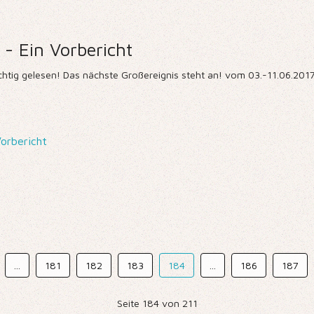
- Ein Vorbericht
chtig gelesen! Das nächste Großereignis steht an! vom 03.-11.06.2017 f
orbericht
...
181
182
183
184
...
186
187
Seite 184 von 211