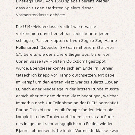
Einstiegs-DWZ von 1560 spiegelt bereits wieder,
dass er zu den stärksten Spielern dieser
Vormeisterklasse gehörte.
Die U14-Meisterklasse verlief wie erwartet
vollkommen unvorhersehbar. Jeder konnte jeden
schlagen, Partien kippten oft von Zug zu Zug. Hanno
Hellenbroich (Lübecker SV) sah mit einem Start von
5/5 bereits wie der sichere Sieger aus, bis er von
Conan Sasse (SV Holstein Quickborn) gestoppt
wurde. Ebendieser konnte sich am Ende im Turnier
tatsächlich knapp vor Hanno durchsetzen. Mit dabei
im Kampf um den ersten Platz war bis zuletzt Luxuan
Li, nach einer Niederlage in der letzten Runde musste
er sich aber mit dem dritten Platz begnügen, welcher
immerhin noch zur Teilnahme an der DJEM berechtigt.
Darian Farokhi und Lennik Rempe fanden leider nie
komplett in das Turnier und finden sich so am Ende
des insgesamt sehr ausgeglichenen Feldes wieder.
Bjarne Johannsen hatte in der Vormeisterklasse zwar