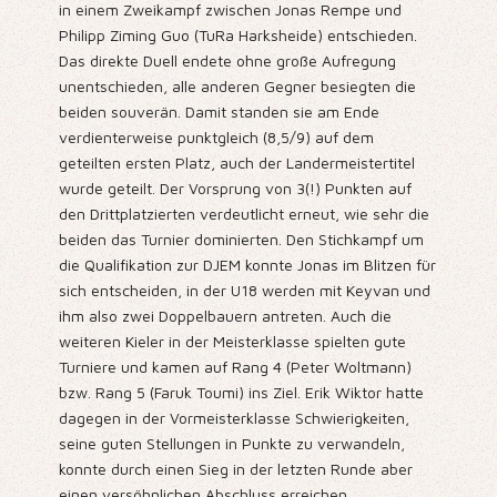
in einem Zweikampf zwischen Jonas Rempe und
Philipp Ziming Guo (TuRa Harksheide) entschieden.
Das direkte Duell endete ohne große Aufregung
unentschieden, alle anderen Gegner besiegten die
beiden souverän. Damit standen sie am Ende
verdienterweise punktgleich (8,5/9) auf dem
geteilten ersten Platz, auch der Landermeistertitel
wurde geteilt. Der Vorsprung von 3(!) Punkten auf
den Drittplatzierten verdeutlicht erneut, wie sehr die
beiden das Turnier dominierten. Den Stichkampf um
die Qualifikation zur DJEM konnte Jonas im Blitzen für
sich entscheiden, in der U18 werden mit Keyvan und
ihm also zwei Doppelbauern antreten. Auch die
weiteren Kieler in der Meisterklasse spielten gute
Turniere und kamen auf Rang 4 (Peter Woltmann)
bzw. Rang 5 (Faruk Toumi) ins Ziel. Erik Wiktor hatte
dagegen in der Vormeisterklasse Schwierigkeiten,
seine guten Stellungen in Punkte zu verwandeln,
konnte durch einen Sieg in der letzten Runde aber
einen versöhnlichen Abschluss erreichen.