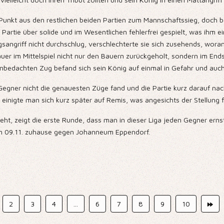
Punkt aus den restlichen beiden Partien zum Mannschaftssieg, doch bei
Partie über solide und im Wesentlichen fehlerfrei gespielt, was ihm e
igsangriff nicht durchschlug, verschlechterte sie sich zusehends, wor
uer im Mittelspiel nicht nur den Bauern zurückgeholt, sondern im Ends
edachten Zug befand sich sein König auf einmal in Gefahr und auch di
Gegner nicht die genauesten Züge fand und die Partie kurz darauf na
inigte man sich kurz später auf Remis, was angesichts der Stellung 
ieht, zeigt die erste Runde, dass man in dieser Liga jeden Gegner e
m 09.11. zuhause gegen Johanneum Eppendorf.
2
3
4
...
6
7
8
9
10