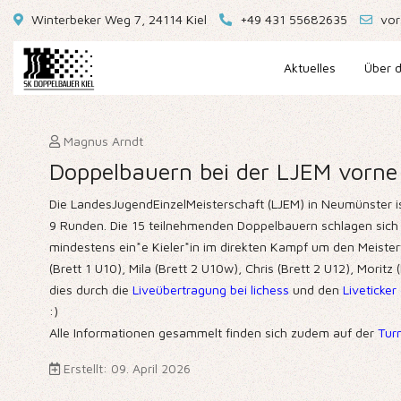
Winterbeker Weg 7, 24114 Kiel
+49 431 55682635
vor
Aktuelles
Über d
Magnus Arndt
Doppelbauern bei der LJEM vorne 
Die LandesJugendEinzelMeisterschaft (LJEM) in Neumünster i
9 Runden. Die 15 teilnehmenden Doppelbauern schlagen sich bi
mindestens ein*e Kieler*in im direkten Kampf um den Meistert
(Brett 1 U10), Mila (Brett 2 U10w), Chris (Brett 2 U12), Morit
dies durch die
Liveübertragung bei lichess
und den
Liveticke
:)
Alle Informationen gesammelt finden sich zudem auf der
Tur
Erstellt: 09. April 2026