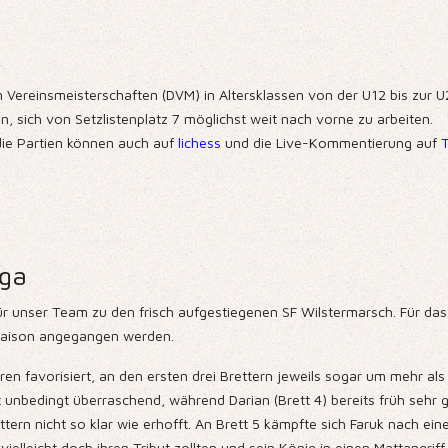
Vereinsmeisterschaften (DVM) in Altersklassen von der U12 bis zur 
en, sich von Setzlistenplatz 7 möglichst weit nach vorne zu arbeiten.
die Partien können auch auf
lichess
und die Live-Kommentierung auf
iga
ür unser Team zu den frisch aufgestiegenen SF Wilstermarsch. Für da
r Saison angegangen werden.
aren favorisiert, an den ersten drei Brettern jeweils sogar um mehr a
t unbedingt überraschend, während Darian (Brett 4) bereits früh sehr g
tern nicht so klar wie erhofft. An Brett 5 kämpfte sich Faruk nach ein
ielleicht doch ihren Tribut zollten und sein König in einen Mattangriff 