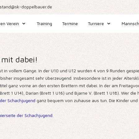
stand@sk-doppelbauer.de
en Verein
Training
Termine
Turniere
Mannsch
mit dabei!
st in vollem Gange. In der U10 und U12 wurden 4 von 9 Runden gespie
sher insgesamt sehr überzeugend. Insbesondere ist in jeder Altersklas
itel ganz vorne an den ersten Brettern mit dabei. In der am Freitagvo
z (Brett 1 U14), Darian (Brett 1 U16) und Bjarne V. (Brett 1 U18). Wer d
r der Schachjugend
ganz bequem von zuhause aus tun. Die Kinder und J
nierseite der Schachjugend
.