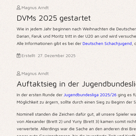
Magnus Arndt
DVMs 2025 gestartet
Wie in jedem Jahr beginnen nach Weihnachten die Deutschen 
Darian, Faruk und Moritz tritt in der U20 an und wird versuch
Alle Informationen gibt es bei der
Deutschen Schachjugend
, 
Erstellt: 27. Dezember 2025
Magnus Arndt
Auftaktsieg in der Jugendbundesl
In der ersten Runde der
Jugendbundesliga 2025/26
ging es f
Möglichkeit zu ärgern, sollte durch einen Sieg zu Beginn de
Nominell standen die Zeichen dafür gut, all unsere Spieler w
von Alexander (Brett 2) und Yuriy (Brett 3) kamen somit nich
verwertete. Allerdings war die Sache an den anderen drei Bret
sogar gute Gewinnchancen, bis die investierte Zeit und Kraft v