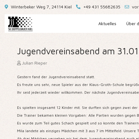
Winterbeker Weg 7, 24114 Kiel
+49 431 55682635
vor
Aktuelles
Über d
Jugendvereinsabend am 31.01
Julian Rieper
Gestern fand der Jugendvereinsabend statt.
Es freute uns sehr, neue Spieler aus der Klaus-Groth-Schule begrüß
Ihr seid jederzeit wieder willkommen. Der nächste Jugendvereinsab
Es spielten insgesamt 12 Kinder mit. Sie durften sich gegen zwei der
Die Trainer bekamen kleinen Vorgaben: Alle Partien wurden gegen Be
Es wurde zum Teil gutes Schach gespielt und so konnte den Traine
Mila landete als einziges Mädchen mit 3 aus 7 im Mittelfeld. Unser
Ab drei Mädchen vergeben wir bei dem Jugendvereinsabend auch ei