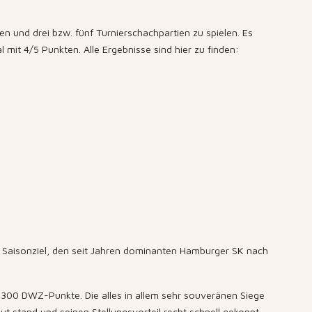
 und drei bzw. fünf Turnierschachpartien zu spielen. Es
it 4/5 Punkten. Alle Ergebnisse sind hier zu finden:
s Saisonziel, den seit Jahren dominanten Hamburger SK nach
ls 300 DWZ-Punkte. Die alles in allem sehr souveränen Siege
ut stand und seinen Stellungsvorteil recht schnell gekonnt