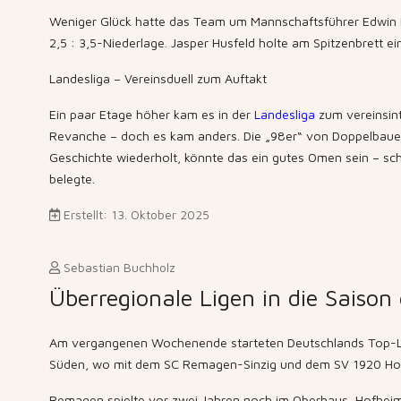
Weniger Glück hatte das Team um Mannschaftsführer Edwin 
2,5 : 3,5-Niederlage. Jasper Husfeld holte am Spitzenbrett e
Landesliga – Vereinsduell zum Auftakt
Ein paar Etage höher kam es in der
Landesliga
zum vereinsint
Revanche – doch es kam anders. Die „98er“ von Doppelbauer I
Geschichte wiederholt, könnte das ein gutes Omen sein – schl
belegte.
Erstellt: 13. Oktober 2025
Sebastian Buchholz
Überregionale Ligen in die Saison 
Am vergangenen Wochenende starteten Deutschlands Top-Lige
Süden, wo mit dem SC Remagen-Sinzig und dem SV 1920 Hof
Remagen spielte vor zwei Jahren noch im Oberhaus, Hofheim s