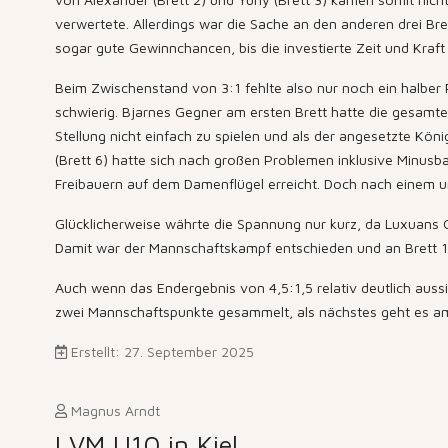
verwertete. Allerdings war die Sache an den anderen drei Bret
sogar gute Gewinnchancen, bis die investierte Zeit und Kraft v
Beim Zwischenstand von 3:1 fehlte also nur noch ein halber 
schwierig. Bjarnes Gegner am ersten Brett hatte die gesamte 
Stellung nicht einfach zu spielen und als der angesetzte Kön
(Brett 6) hatte sich nach großen Problemen inklusive Minusba
Freibauern auf dem Damenflügel erreicht. Doch nach einem unb
Glücklicherweise währte die Spannung nur kurz, da Luxuans 
Damit war der Mannschaftskampf entschieden und an Brett 1 e
Auch wenn das Endergebnis von 4,5:1,5 relativ deutlich auss
zwei Mannschaftspunkte gesammelt, als nächstes geht es a
Erstellt: 27. September 2025
Magnus Arndt
LVM U10 in Kiel