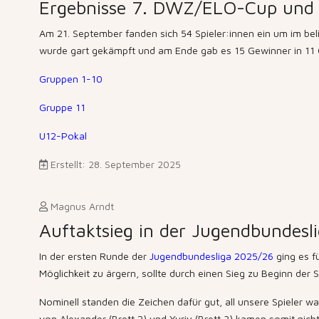
Ergebnisse 7. DWZ/ELO-Cup und 
Am 21. September fanden sich 54 Spieler:innen ein um im bel
wurde gart gekämpft und am Ende gab es 15 Gewinner in 11 Gr
Gruppen 1-10
Gruppe 11
U12-Pokal
Erstellt: 28. September 2025
Magnus Arndt
Auftaktsieg in der Jugendbundesl
In der ersten Runde der
Jugendbundesliga 2025/26
ging es f
Möglichkeit zu ärgern, sollte durch einen Sieg zu Beginn de
Nominell standen die Zeichen dafür gut, all unsere Spieler w
von Alexander (Brett 2) und Yuriy (Brett 3) kamen somit nich