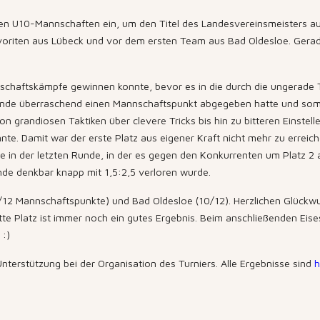
en U10-Mannschaften ein, um den Titel des Landesvereinsmeisters au
Favoriten aus Lübeck und vor dem ersten Team aus Bad Oldesloe. Gerade 
chaftskämpfe gewinnen konnte, bevor es in die durch die ungerade Te
 Runde überraschend einen Mannschaftspunkt abgegeben hatte und somit
n grandiosen Taktiken über clevere Tricks bis hin zu bitteren Einstell
nte. Damit war der erste Platz aus eigener Kraft nicht mehr zu erreic
lte in der letzten Runde, in der es gegen den Konkurrenten um Platz 2 
nde denkbar knapp mit 1,5:2,5 verloren wurde.
(11/12 Mannschaftspunkte) und Bad Oldesloe (10/12). Herzlichen Glück
ritte Platz ist immer noch ein gutes Ergebnis. Beim anschließenden E
 :)
nterstützung bei der Organisation des Turniers. Alle Ergebnisse sind
h