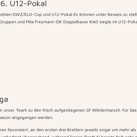
6. U12-Pokal
iebten DWZ/ELO-Cup und U12-Pokal ihr Können unter Beweis zu stellen
uppen und Mila Freymann (SK Doppelbauer Kiel) siegte im U12-Pokal m
iga
ür unser Team zu den frisch aufgestiegenen SF Wilstermarsch. Für da
r Saison angegangen werden.
aren favorisiert, an den ersten drei Brettern jeweils sogar um mehr a
t unbedingt überraschend, während Darian (Brett 4) bereits früh sehr g