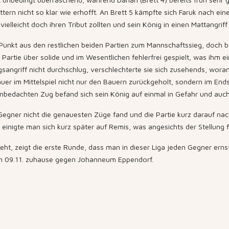
tern nicht so klar wie erhofft. An Brett 5 kämpfte sich Faruk nach ein
ielleicht doch ihren Tribut zollten und sein König in einen Mattangriff 
Punkt aus den restlichen beiden Partien zum Mannschaftssieg, doch bei
Partie über solide und im Wesentlichen fehlerfrei gespielt, was ihm e
igsangriff nicht durchschlug, verschlechterte sie sich zusehends, wor
uer im Mittelspiel nicht nur den Bauern zurückgeholt, sondern im Ends
edachten Zug befand sich sein König auf einmal in Gefahr und auch di
Gegner nicht die genauesten Züge fand und die Partie kurz darauf na
inigte man sich kurz später auf Remis, was angesichts der Stellung 
ieht, zeigt die erste Runde, dass man in dieser Liga jeden Gegner e
m 09.11. zuhause gegen Johanneum Eppendorf.