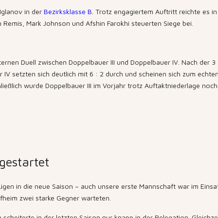
Iglanov in der
Bezirksklasse B
. Trotz engagiertem Auftritt reichte es
in Remis, Mark Johnson und Afshin Farokhi steuerten Siege bei.
ernen Duell zwischen Doppelbauer III und Doppelbauer IV. Nach der 3 :
V setzten sich deutlich mit 6 : 2 durch und scheinen sich zum echte
ießlich wurde Doppelbauer III im Vorjahr trotz Auftaktniederlage noch
gestartet
n in die neue Saison – auch unsere erste Mannschaft war im Einsat
heim zwei starke Gegner warteten.
cheiterte in der letzten Saison nur knapp in der Relegation. Gleichze