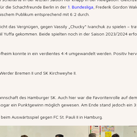
ür die Schachfreunde Berlin in der
1. Bundesliga
, Frederik Gordon Wal
imischem Publikum entsprechend mit 6:2 durch.
nicht das Vergnügen, gegen Vassily „Chucky“ Ivanchuk zu spielen – tra
l Yuffa gekommen. Beide spielten noch in der Saison 2023/2024 erfol
fheim konnte in ein verdientes 4:4 umgewandelt werden. Positiv herv
erder Bremen II und SK Kirchweyhe II.
nnschaft des Hamburger SK. Auch hier war die Favoritenrolle auf dem P
gar ein Punktgewinn möglich gewesen. Am Ende stand jedoch ein 3:5
beim Auswärtsspiel gegen FC St. Pauli II in Hamburg.