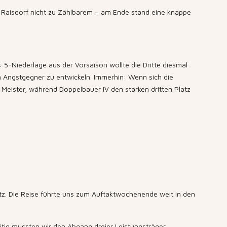
 in Raisdorf nicht zu Zählbarem – am Ende stand eine knappe
 5-Niederlage aus der Vorsaison wollte die Dritte diesmal
n Angstgegner zu entwickeln. Immerhin: Wenn sich die
 Meister, während Doppelbauer IV den starken dritten Platz
z. Die Reise führte uns zum Auftaktwochenende weit in den
itig mussten wir den Abgang dreier Leistungsträger