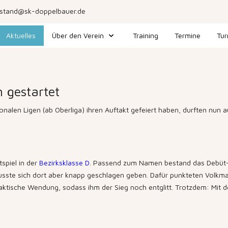
stand@sk-doppelbauer.de
Aktuelles
Über den Verein
Training
Termine
Tur
n gestartet
len Ligen (ab Oberliga) ihren Auftakt gefeiert haben, durften nun a
spiel in der
Bezirksklasse D
. Passend zum Namen bestand das Debüt-
usste sich dort aber knapp geschlagen geben. Dafür punkteten Volk
ktische Wendung, sodass ihm der Sieg noch entglitt. Trotzdem: Mit d