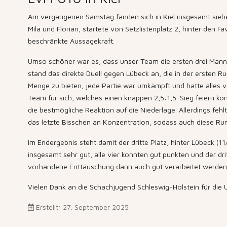
Am vergangenen Samstag fanden sich in Kiel insgesamt sieb
Mila und Florian, startete von Setzlistenplatz 2, hinter den 
beschränkte Aussagekraft.
Umso schöner war es, dass unser Team die ersten drei Manns
stand das direkte Duell gegen Lübeck an, die in der ersten
Menge zu bieten, jede Partie war umkämpft und hatte alles vo
Team für sich, welches einen knappen 2,5:1,5-Sieg feiern kon
die bestmögliche Reaktion auf die Niederlage. Allerdings feh
das letzte Bisschen an Konzentration, sodass auch diese Ru
Im Endergebnis steht damit der dritte Platz, hinter Lübeck 
insgesamt sehr gut, alle vier konnten gut punkten und der d
vorhandene Enttäuschung dann auch gut verarbeitet werden
Vielen Dank an die Schachjugend Schleswig-Holstein für die U
Erstellt: 27. September 2025