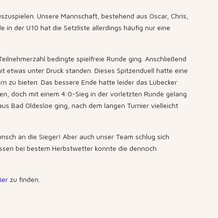
szuspielen. Unsere Mannschaft, bestehend aus Oscar, Chris,
in der U10 hat die Setzliste allerdings häufig nur eine
ilnehmerzahl bedingte spielfreie Runde ging. Anschließend
 etwas unter Druck standen. Dieses Spitzenduell hatte eine
ern zu bieten. Das bessere Ende hatte leider das Lübecker
hen, doch mit einem 4:0-Sieg in der vorletzten Runde gelang
aus Bad Oldesloe ging, nach dem langen Turnier vielleicht
wunsch an die Sieger! Aber auch unser Team schlug sich
isessen bei bestem Herbstwetter konnte die dennoch
ier
zu finden.